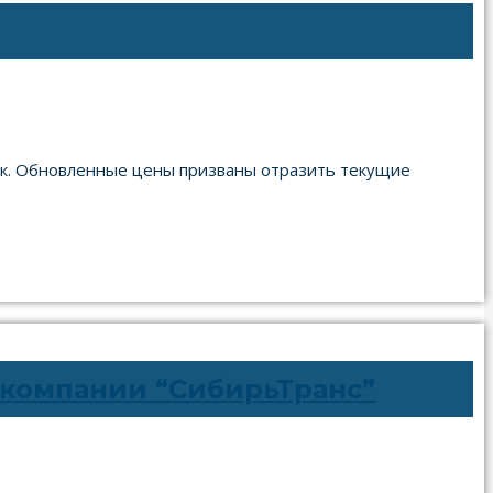
ск. Обновленные цены призваны отразить текущие
 компании “СибирьТранс”