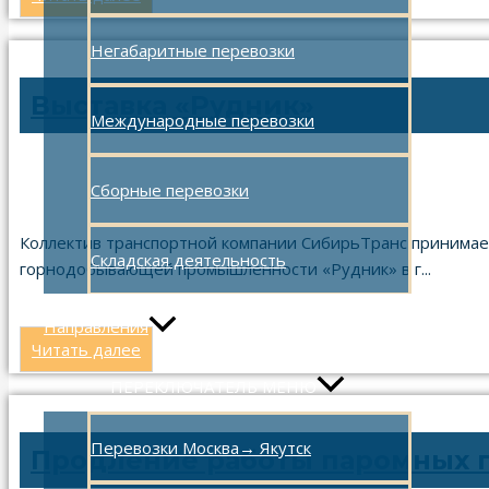
Негабаритные перевозки
Выставка «Рудник»
Международные перевозки
Сборные перевозки
25.10.2024
Коллектив транспортной компании СибирьТранс принимае
Складская деятельность
горнодобывающей промышленности «Рудник» в г...
Направления
Читать далее
ПЕРЕКЛЮЧАТЕЛЬ МЕНЮ
Перевозки Москва→ Якутск
Продление работы паромных п