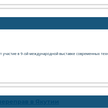
т участие в 9-ой международной выставке современных техн
ереправ в Якутии