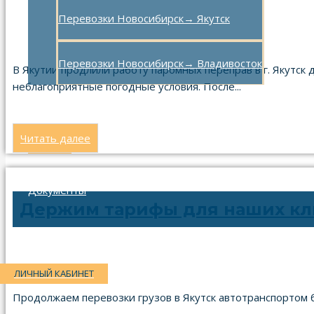
Перевозки Новосибирск→ Якутск
22.10.2024
Перевозки Новосибирск→ Владивосток
В Якутии продлили работу паромных переправ в г. Якутск 
неблагоприятные погодные условия. После...
Акции
Читать далее
Новости
Документы
Держим тарифы для наших кл
Контакты
ЛИЧНЫЙ КАБИНЕТ
02.10.2024
Продолжаем перевозки грузов в Якутск автотранспортом бе