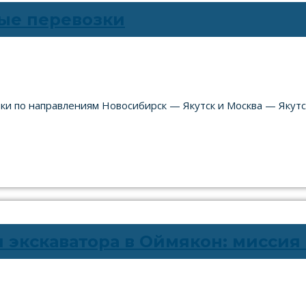
ые перевозки
ки по направлениям Новосибирск — Якутск и Москва — Якут
 экскаватора в Оймякон: миссия